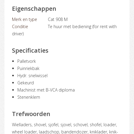
Eigenschappen
Merk en type
Cat 908 M
Conditie
Te huur met bediening (for rent with
driver)
Specificaties
Palletvork
Puinriekbak
Hydr. snelwissel
Gekeurd
Machinist met B-VCA diploma
Stenenklem
Trefwoorden
wielladers, shovel, sjofel, sjovel, schovel, shofel, loader,
wheel loader, laadschop, bandendozer, kniklader, knik-