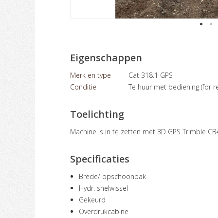
Eigenschappen
Merk en type
Cat 318.1 GPS
Conditie
Te huur met bediening (for re
Toelichting
Machine is in te zetten met 3D GPS Trimble C
Specificaties
Brede/ opschoonbak
Hydr. snelwissel
Gekeurd
Overdrukcabine