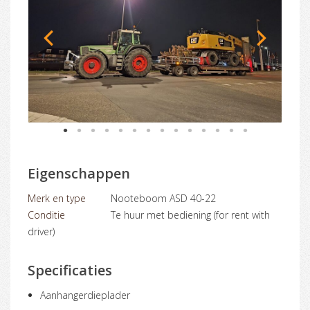
1
2
3
4
5
6
7
8
9
10
11
12
13
14
Eigenschappen
Merk en type
Nooteboom ASD 40-22
Conditie
Te huur met bediening (for rent with
driver)
Specificaties
Aanhangerdieplader