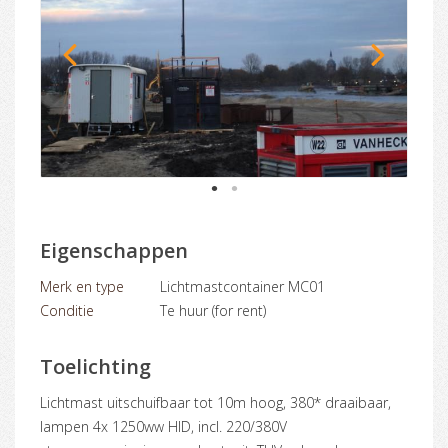
1
2
Eigenschappen
Merk en type
Lichtmastcontainer MC01
Conditie
Te huur (for rent)
Toelichting
lichtmast uitschuifbaar tot 10m hoog, 380* draaibaar,
lampen 4x 1250ww HID, incl. 220/380V